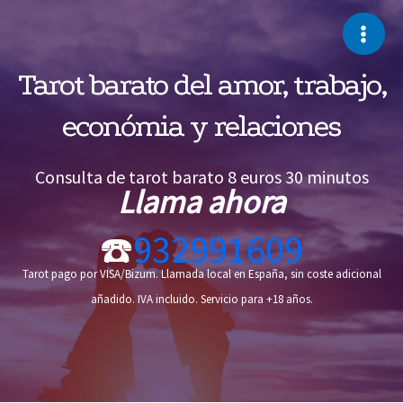
Ir
al
Main
contenido
Tarot barato del amor, trabajo,
Men
económia y relaciones
Consulta de tarot barato 8 euros 30 minutos
Llama ahora
☎️
932991609
Tarot pago por VISA/Bizum. Llamada local en España, sin coste adicional
añadido. IVA incluido. Servicio para +18 años.